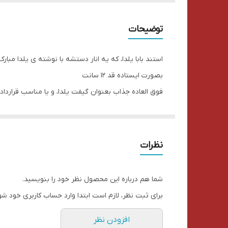
توضیحات
استند بابا یلدا، که یه انار دستشه با نوشته ی یلدا مبارک
بصورت ایستاده قد ۱۲ سانت
فوق العاده جذاب بعنوان گیفت یلدا، و یا مناسب قرارد
از این پس، میتونید با انتخاب اقلام مورد نظرتون، با
مبلغ کل فاکتورتون رو به رقم ۲۰۰ هزارتومن برسونید.
نظرات
درصورتی که نیاز به باکس کادویی داشتید بعد از خرید،
معرفی می شود و هرمدلی مدنظرتون بود میتونید سفار
شما هم درباره این محصول نظر خود را بنویسید.
جعبه های کادویی در رنگها، سایزهای مختلف، جنس مقوایی
برای ثبت نظر، لازم است ابتدا وارد حساب کاربری خود شو
♥️
الینورگیفت با ده سال سابقه ی فروش آنلاین در اینستاگرا
افزودن نظر
پیج اینستاگرام ما : elinorgift