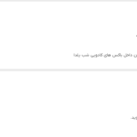
ادن داخل باکس های کادویی شب یلدا
کس خود را شخصی سازی کنید. حتی در صورت عدم نیاز به باکس هدیه، میتونید ف
 اسکرین شات سفارشتون رو به شماره واتساپ
09351402047
بفرستید جعبه های م
ش بدید.
، هاردباکس، چرمی و …. با تنوع بسیار بالا، در الینورگیفت موجود است
.
ید.
م و تلگرام♥️