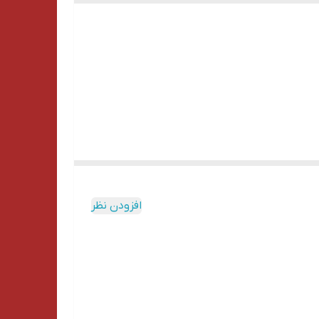
قط اقلام مورد پسندتون رو خریداری کنید. فقط کافیه
افزودن نظر
ناسب با سایز اقلام خریداری شده ی شما، به شما