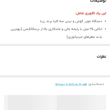
توضیحات
این پک لاکچری شامل:
دستگاه موزر گوش و بینی سه کاره برند رزیا
ادکلن ۲۵ میل با رایحه عالی و ماندگاری بالا از برندکالکشن (بهترین
بذند عطرهای مینیاتوری)
اسپری ۲۰۰ میل
پاسور طلایی شاینی
نظرات
سه عدد گل رز تزیینی (رنگ به انتخاب شما)
صندوقچه چوبی بسیار نفیس با روکش چرم
دسته‌بندی
:
هدیه مردانه و پسرانه
کلیه عکس ها از خود محصول گرفته شده، و اجناس مطابق عکس برای
شما ارسال می شود.
♥️
الینورگیفت با ده سال سابقه ی فروش آنلاین در اینستاگرام و تلگرام♥️
پیج اینستاگرام ما : elinorgift