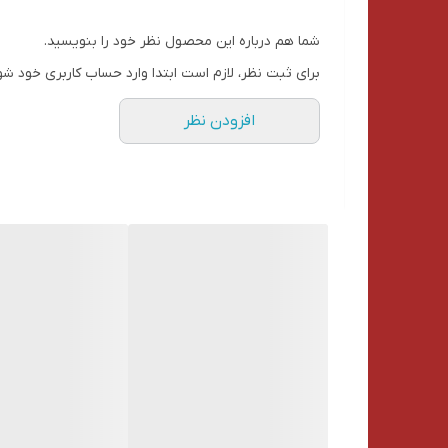
فاکتورتون رو به رقم ۲۰۰ هزارتومن برسونید.
شما هم درباره این محصول نظر خود را بنویسید.
درصورتی که نیاز به باکس کادویی داشتید بعد از خرید،
برای ثبت نظر، لازم است ابتدا وارد حساب کاربری خود شو
معرفی می شود و هرمدلی مدنظرتون بود میتونید سفار
افزودن نظر
جعبه های کادویی در رنگها، سایزهای مختلف، جنس مقوایی
♥️
الینورگیفت با ده سال سابقه ی فروش آنلاین در اینستاگرا
پیج اینستاگرام ما : elinorgift