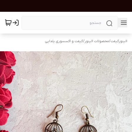
الینورگیفت
/
محصولات الینور
/
گیفت و اکسسوری یلدایی