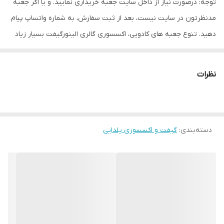
توجه: درصورت نیاز از داخل سایت جعبه خریداری نمایید. و یا اگر جعبه
مدنظرتون در سایت نیست، بعد از ثبت سفارش، به شماره واتساپ پیام
دهید. تنوع جعبه های کادویی، اکسسوری گالری الینورگیفت بسیار زیاد
است.
نظرات
درصورتی که نیاز به باکس کادویی داشتید بعد از خرید، اسکرین شات
سفارشتون رو به شماره واتساپ
09351402047
بفرستید جعبه های
مناسب با سایز اقلام خریداری شده ی شما، به شما معرفی می شود و
دسته‌بندی
:
گیفت و اکسسوری یلدایی
هرمدلی مدنظرتون بود میتونید سفارش بدید.
جعبه های کادویی در رنگها، سایزهای مختلف، جنس مقوایی، هاردباکس،
چرمی و …. با تنوع بسیار بالا، در الینورگیفت موجود است.
♥️
الینورگیفت با ده سال سابقه ی فروش آنلاین در اینستاگرام و تلگرام♥️
پیج اینستاگرام ما : elinorgift