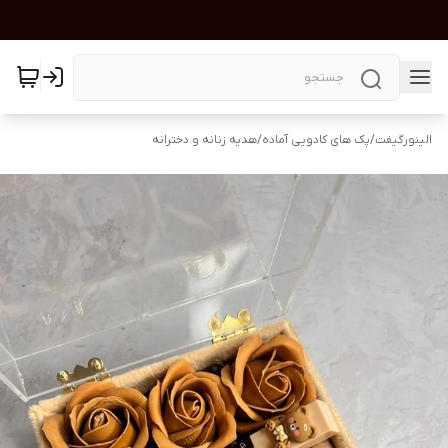
الینورگیفت
/
پک های کادویی آماده
/
هدیه زنانه و دخترانه