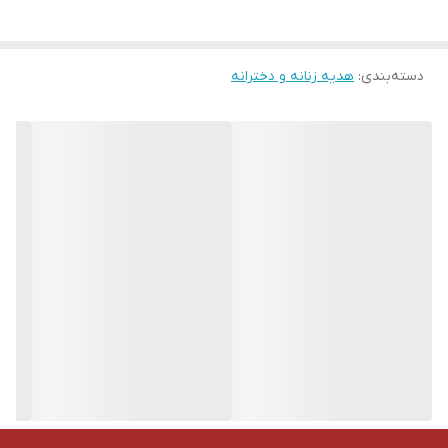
توضیح
:
ساعت ها، در چند مدل موجود است که با توجه به رنگ ساعت، گل و
دسته‌بندی
:
هدیه زنانه و دخترانه
روبان هم تغییر میکند. لطفا هنگام سفارش مدل ساعت مدنظر خود را
انتخاب کنید. و توجه کنید که قبل از رفتن به صفحه ی پرداخت، گزینه
ی مورذنظر شما انتخاب شده باشد.
کلیه عکس ها از خود محصول گرفته شده، و اجناس مطابق عکس برای
شما ارسال می شود.
♥️
الینورگیفت با ده سال سابقه ی فروش آنلاین در اینستاگرام و تلگرام♥️
پیج اینستاگرام ما : elinorgift