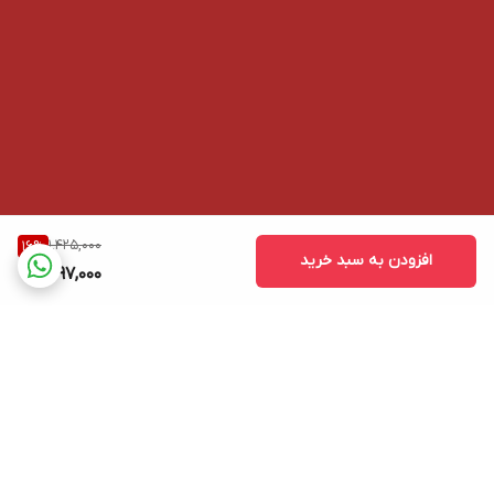
1,425,000
16
%
افزودن به سبد خرید
1,197,000