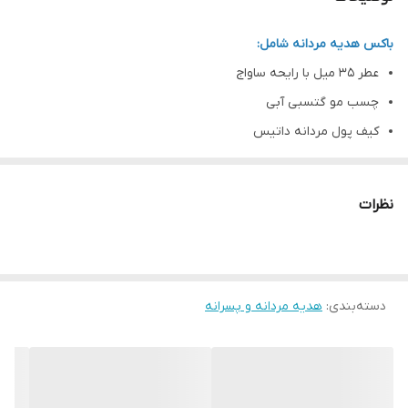
باکس هدیه مردانه شامل:
عطر ۳۵ میل با رایحه ساواج
چسب مو گتسبی آبی
کیف پول مردانه داتیس
گل رز صابونی رنگ آبی
باکس دردار
نظرات
دسته‌بندی
:
هدیه مردانه و پسرانه