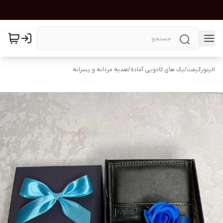
الینورگیفت
/
پک های کادویی آماده
/
هدیه مردانه و پسرانه