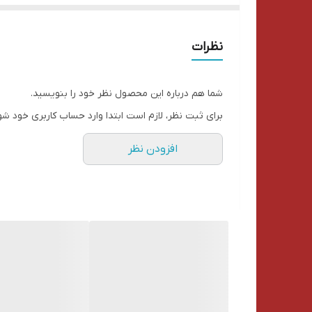
روان نویس کاکتوسی
دفترچه یادداشت
نظرات
ماژیک هایلایتر آبی مارک c-class
جاسوئیچی طرح کفش (بچه ها معمولا از کیفشون آو
شما هم درباره این محصول نظر خود را بنویسید.
باکس خارجی و پوشال
برای ثبت نظر، لازم است ابتدا وارد حساب کاربری خود شو
افزودن نظر