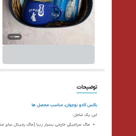
توضیحات
باکس کادو نوجوان، مناسب محصل ها
این پک شامل:
ماگ سرامیکی خارجی بسیار زیبا (ماگ رجینال سایز م
غلط گیر مارک plumate