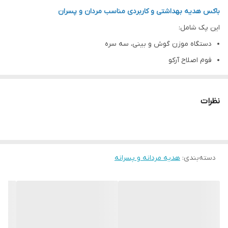
باکس هدیه بهداشتی و کاربردی مناسب مردان و پسران
این پک شامل:
دستگاه موزن گوش و بینی، سه سره
فوم اصلاح آرکو
افترشیو آرکو
ادکلن ۲۵ میل اماراتی، با شیشه مینیاتوری و جعبه، رایحه خنک
نظرات
گل رز صابونی آبی
باکس و پوشال
دسته‌بندی
:
هدیه مردانه و پسرانه