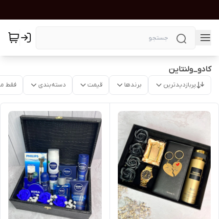
کادو_ولنتاین
پربازدیدترین
برندها
قیمت
دسته‌بندی
فقط م