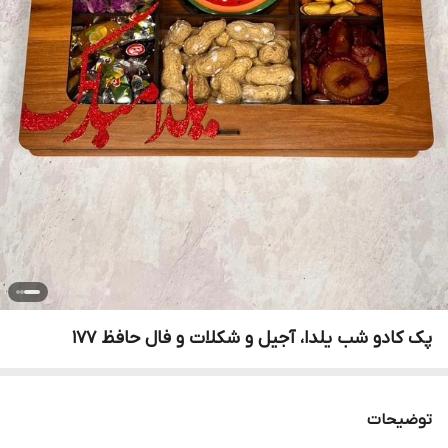
پک کادو شب یلدا، آجیل و شکلات و‌ فال حافظ ۱۷۷
توضیحات