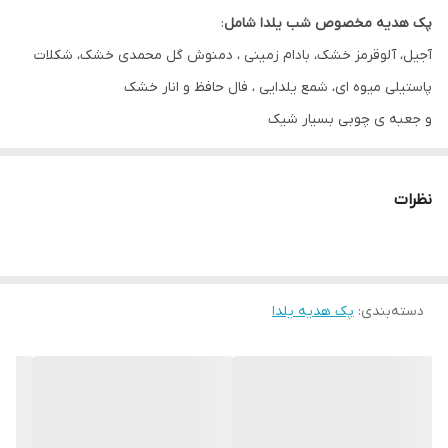
پک هدیه مخصوص شب یلدا شامل
:
آجیل، آلوقرمز خشک، بادام زمینی ، دمنوش گل محمدی خشک، شکلات
پاستیلی میوه ای، شمع یلدایی ، فال حافظ و انار خشک
و جعبه ی چوبی بسیار شیک
(ابعاد جعبه ۱۹ در ۲۸ و ارتفاع: ۵ونیم سانت)
نظرات
جهت سفارشات سازمانی و تعداد بالا، به شماره واتساپ
09351402047
پیام
دهید
کلیه عکس ها از خود محصول گرفته شده، و اجناس مطابق عکس برای
دسته‌بندی
:
شما ارسال می شود.
پک هدیه یلدا
♥️
الینورگیفت با ده سال سابقه ی فروش آنلاین در اینستاگرام و تلگرام♥️
پیج اینستاگرام ما : elinorgift