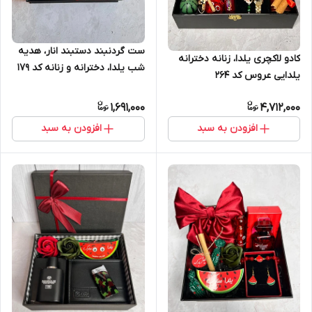
ست گردنبند دستبند انار، هدیه
کادو‌ لاکچری یلدا، زنانه دخترانه
شب یلدا، دخترانه و زنانه کد ۱۷۹
یلدایی عروس کد ۲۶۴
1,691,000
4,712,000
افزودن به سبد
افزودن به سبد