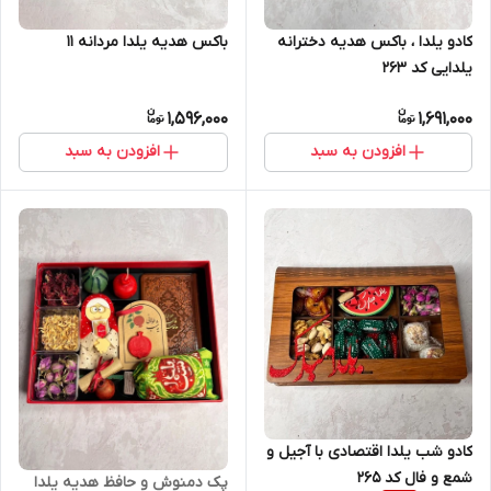
باکس هدیه یلدا مردانه ۱۱
کادو‌ یلدا ، باکس هدیه دخترانه
یلدایی کد ۲۶۳
1,596,000
1,691,000
افزودن به سبد
افزودن به سبد
کادو شب یلدا اقتصادی با آجیل و
شمع و فال کد ۲۶۵
پک دمنوش و حافظ هدیه یلدا