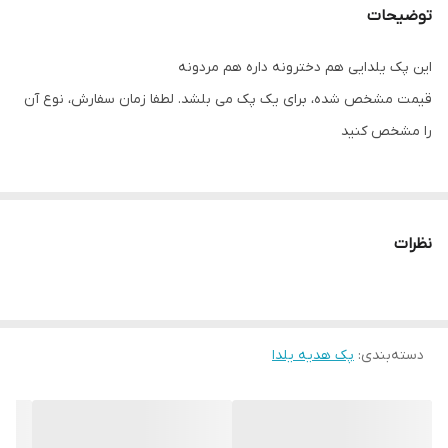
توضیحات
این پک یلدایی هم دخترونه داره هم مردونه
قیمت مشخص شده، برای یک پک می بلشد. لطفا زمان سفارش، نوع آن
را مشخص کنید
این باکس نُقلی شامل:
عطر ۲۵ میل اماراتی
نظرات
گیفت کیسه ای یلدا
فال حافظ
باکس چرمی بسیار شیک
دسته‌بندی
:
پک هدیه یلدا
این عطرها اماراتی هستند و شیشه های بسیار زیبایی دارند. رایحه و
شیشه ها کاملا شبیه اصلی می باشد با ماندگاری خوب. در ابعاد کوچک