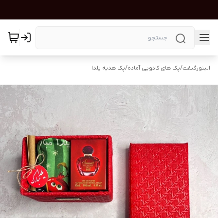
الینورگیفت
/
پک های کادویی آماده
/
پک هدیه یلدا